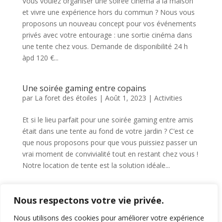
Vous voulez organiser une soirée cinéma à la maison
et vivre une expérience hors du commun ? Nous vous
proposons un nouveau concept pour vos événements
privés avec votre entourage : une sortie cinéma dans
une tente chez vous. Demande de disponibilité 24 h
àpd 120 €...
Une soirée gaming entre copains
par
La foret des étoiles
|
Août 1, 2023
|
Activities
Et si le lieu parfait pour une soirée gaming entre amis
était dans une tente au fond de votre jardin ? C’est ce
que nous proposons pour que vous puissiez passer un
vrai moment de convivialité tout en restant chez vous !
Notre location de tente est la solution idéale...
« Entrées précédentes
Entrées suivantes »
Nous respectons votre vie privée.
Nous utilisons des cookies pour améliorer votre expérience