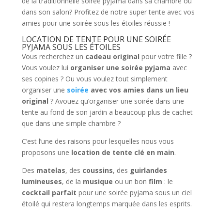
de la traditionnelle soirée pyjama dans sa chambre ou
dans son salon? Profitez de notre super tente avec vos
amies pour une soirée sous les étoiles réussie !
LOCATION DE TENTE POUR UNE SOIRÉE
PYJAMA SOUS LES ÉTOILES
Vous recherchez un
cadeau original
pour votre fille ?
Vous voulez lui
organiser une soirée pyjama
avec
ses copines ? Ou vous voulez tout simplement
organiser une
soirée
avec vos amies dans un lieu
original
? Avouez qu’organiser une soirée dans une
tente au fond de son jardin a beaucoup plus de cachet
que dans une simple chambre ?
C’est l’une des raisons pour lesquelles nous vous
proposons une
location de tente clé en main
.
Des
matelas
, des
coussins
, des
guirlandes
lumineuses
, de la
musique
ou un bon
film
: le
cocktail parfait
pour une soirée pyjama sous un ciel
étoilé qui restera longtemps marquée dans les esprits.