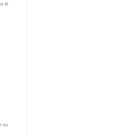
se et
me ou