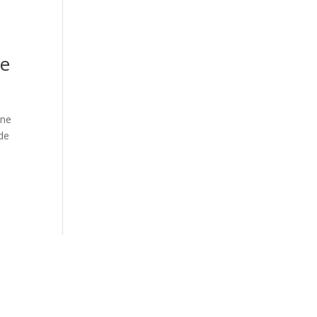
le
une
 de